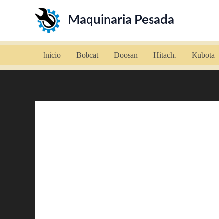
Ir
Maquinaria Pesada
al
contenido
Inicio
Bobcat
Doosan
Hitachi
Kubota