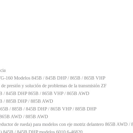
cia
WG-160 Modelos 845B / 845B DHP / 865B / 865B VHP
de presión y solución de problemas de la transmisión ZF
5B / 845B DHP 865B / 865B VHP / 865B AWD
5B / 885B DHP / 885B AWD
/ 865B / 885B / 845B DHP / 865B VHP / 885B DHP
ero 865B AWD / 885B AWD
(reductor de rueda) para modelos con eje motriz delantero 865B AWD
ano) 845B / 845B DHP modelos 6010 6-46820