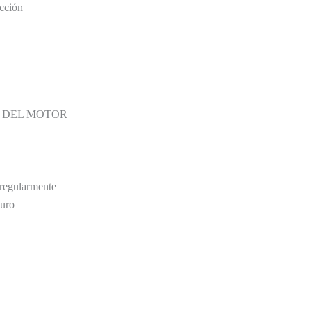
ección
 DEL MOTOR
rregularmente
curo