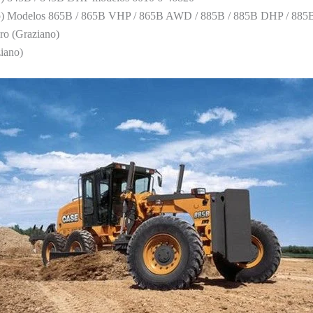
iano) Modelos 865B / 865B VHP / 865B AWD / 885B / 885B DHP / 8
ro (Graziano)
ziano)