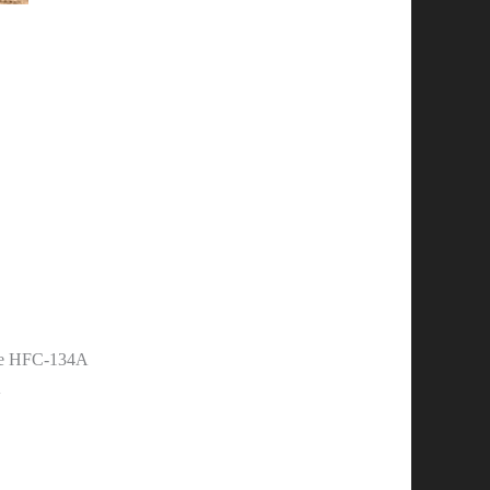
ante HFC-134A
A