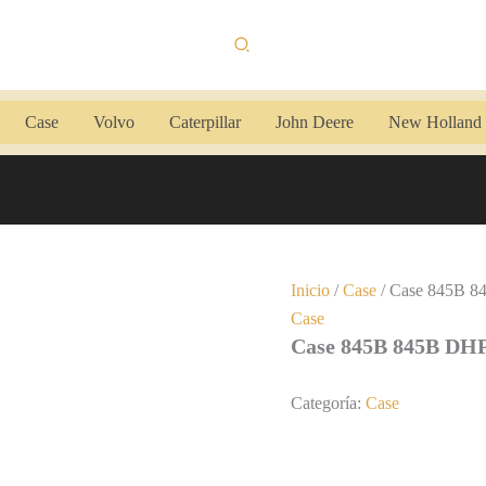
Buscar
Case
Volvo
Caterpillar
John Deere
New Holland
Inicio
/
Case
/ Case 845B 8
Case
Case 845B 845B DHP
Categoría:
Case