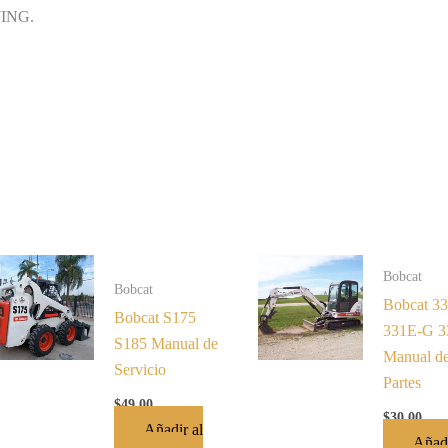
ING.
Bobcat
Bobcat
Bobcat 3
Bobcat S175
331E-G 3
S185 Manual de
Manual d
Servicio
Partes
$
49.00
$
30.00
Añadir al
Añadi