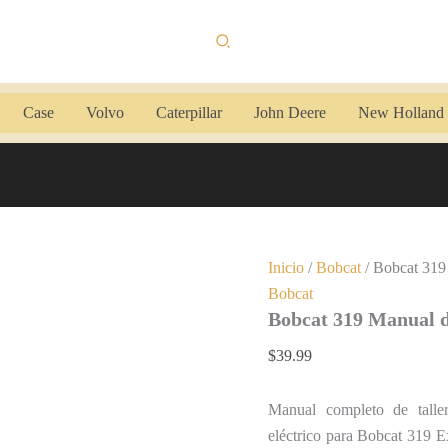
Bobcat
319
Buscar
Manual
de
Taller
cantidad
Case
Volvo
Caterpillar
John Deere
New Holland
Inicio
/
Bobcat
/ Bobcat 319
Bobcat
Bobcat 319 Manual d
$
39.99
Manual completo de talle
eléctrico para Bobcat 319 E