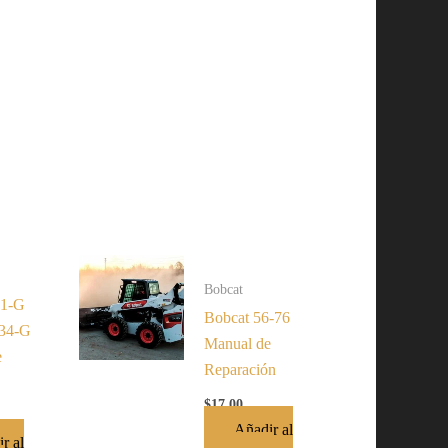
Bobcat
31-G
Bobcat 56-76
34-G
Manual de
e
Reparación
$
17.00
Añadir al
r al