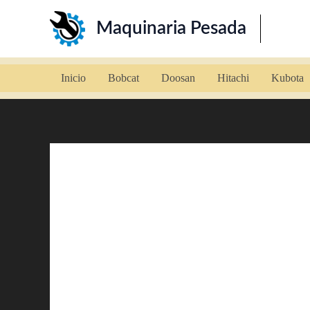
Ir
Maquinaria Pesada
al
contenido
Inicio
Bobcat
Doosan
Hitachi
Kubota