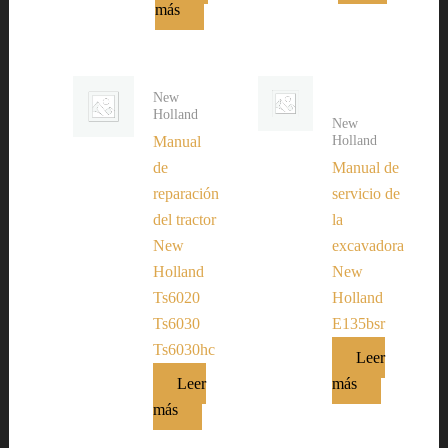
más
New
Holland
New
Holland
Manual
de
Manual de
reparación
servicio de
del tractor
la
New
excavadora
Holland
New
Ts6020
Holland
Ts6030
E135bsr
Ts6030hc
Leer
Leer
más
más