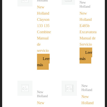
Holland
New
Holland
New
Holland
New
Clayson
Holland
133 135
E485b
Combine
Excavatora
Manual
Manual de
de
Servicio
servicio
Leer
Leer
más
más
New
Holland
New
Holland
New
New
Holland