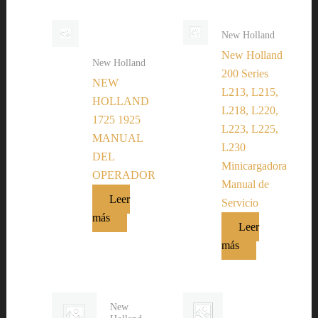
New Holland
New Holland
New Holland
200 Series
NEW
L213, L215,
HOLLAND
L218, L220,
1725 1925
L223, L225,
MANUAL
L230
DEL
Minicargadora
OPERADOR
Manual de
Leer
Servicio
más
Leer
más
New