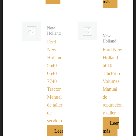
más
New
Holland
New
Holland
Ford
New
Ford New
Holland
Holland
5640
6610
6640
Tractor 6
7740
Volumes
Tractor
Manual
Manual
de
de taller
reparación
de
y taller
servicio
Leer
Leer
más