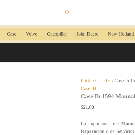
Case
Ih
Buscar
1594
Manual
de
Taller
Case
Volvo
Caterpillar
John Deere
New Holland
cantidad
Inicio
/
Case IH
/ Case Ih 1
Case IH
Case Ih 1594 Manual
$
21.00
La importancia del
Manua
Reparación
o de
Servicio
)