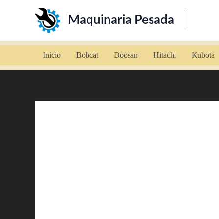
Ir
Maquinaria Pesada
al
contenido
Inicio
Bobcat
Doosan
Hitachi
Kubota