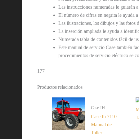
Las instrucciones numeradas le guiarán a
El número de cifras en negrita le ayuda a
Las ilustraciones, los dibujos y las fotos
La inserción ampliada le ayuda a identific
Numerada tabla de contenidos fácil de us
Este manual de servicio Case también faci
procedimientos de servicio eléctrico se c
177
Productos relacionados
Case IH
Case Ih 7110
Manual de
Taller