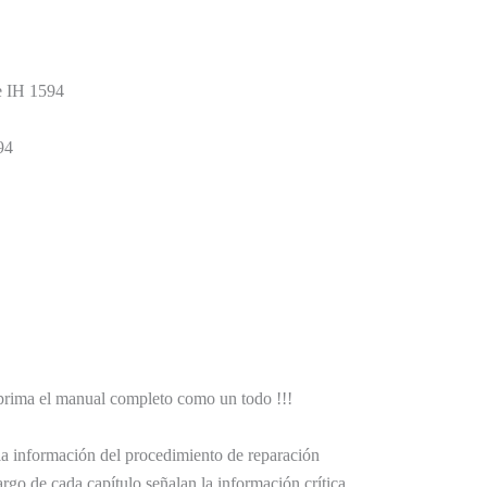
se IH 1594
94
prima el manual completo como un todo !!!
la información del procedimiento de reparación
argo de cada capítulo señalan la información crítica.