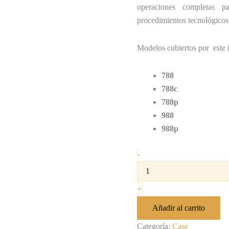
operaciones completas p
procedimientos tecnológicos
Modelos cubiertos por este
788
788c
788p
988
988p
-
+
Añadir al carrito
Categoría:
Case