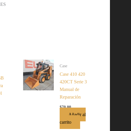
RES
Case
Case 410 420
5B
420CT Serie 3
ra
Manual de
l
Reparación
$
70.00
Añadir al
carrito