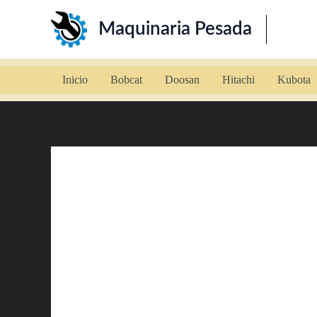
Ir
Maquinaria Pesada
al
contenido
Inicio
Bobcat
Doosan
Hitachi
Kubota