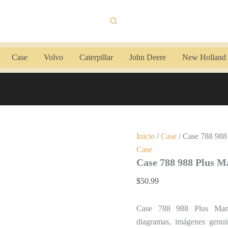
Case
788
Buscar
988
Plus
Manual
de
Case
Volvo
Caterpillar
John Deere
New Holland
Servicio
cantidad
Inicio
/
Case
/ Case 788 988
Case
Case 788 988 Plus M
$
50.99
Case 788 988 Plus Manua
diagramas, imágenes genui