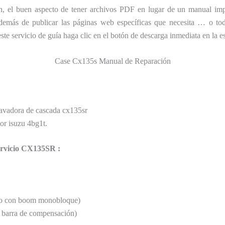
ón, el buen aspecto de tener archivos PDF en lugar de un manual imp
además de publicar las páginas web específicas que necesita … o tod
te servicio de guía haga clic en el botón de descarga inmediata en la e
Case Cx135s Manual de Reparación
cavadora de cascada cx135sr
or isuzu 4bg1t.
ervicio CX135SR :
con boom monobloque)
arra de compensación)