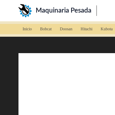
Ir
Maquinaria Pesada
al
contenido
Inicio
Bobcat
Doosan
Hitachi
Kubota