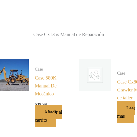
Case Cx135s Manual de Reparación
Case
Case
Case 580K
Case Cx8
Manual De
Crawler 
Mecánico
de taller
$
39.99
Leer
Añadir al
más
carrito