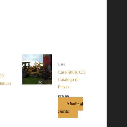
Case
Case 680K CK
00
Catalogo de
Manual
Piezas
$
39.00
Añadir al
carrito