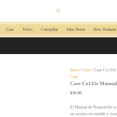
Case
Cx135s
Buscar
Manual
de
Reparación
cantidad
Case
Volvo
Caterpillar
John Deere
New Holland
Inicio
/
Case
/ Case Cx135s 
Case
Case Cx135s Manual
$
30.00
El Manual de Reparación (o
un recurso invaluable y esen