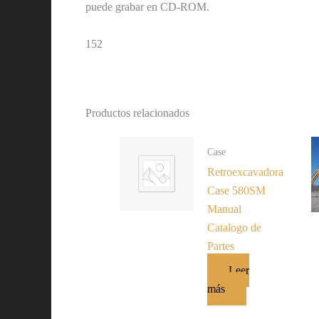
puede grabar en CD-ROM.
152
Productos relacionados
Case
Retroexcavadora
Case 580SM
Manual
Catalogo de
Partes
Leer
más