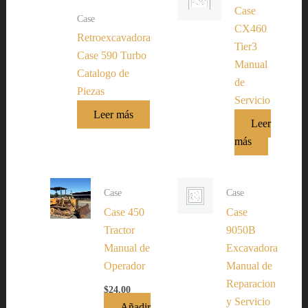
Case
Case
CX460
Retroexcavadora
Tier3
Case 590 Turbo
Manual
Catalogo de
de
Piezas
Servicio
Leer más
Leer
más
Case
Case
Case 450
Case
Tractor
9050B
Manual de
Excavadora
Operador
Manual de
Reparacion
$
24.00
y Servicio
Añadir