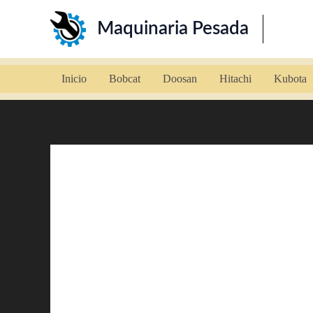
Ir
Maquinaria Pesada
al
contenido
Inicio
Bobcat
Doosan
Hitachi
Kubota