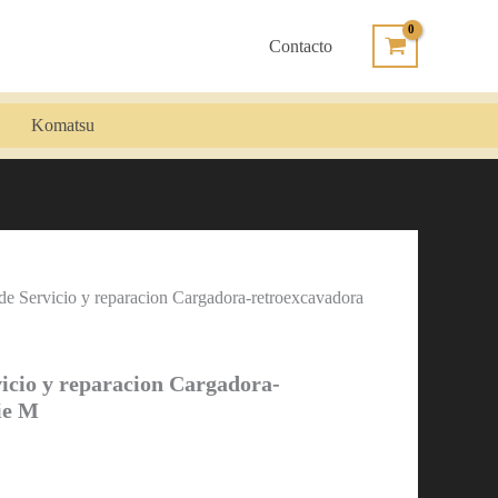
Contacto
Komatsu
e Servicio y reparacion Cargadora-retroexcavadora
icio y reparacion Cargadora-
ie M