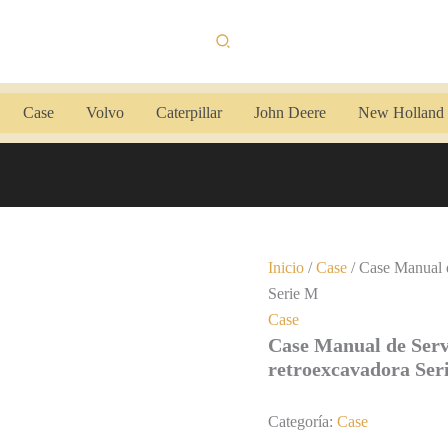
Buscar
Case
Volvo
Caterpillar
John Deere
New Holland
Inicio
/
Case
/ Case Manual d
Serie M
Case
Case Manual de Serv
retroexcavadora Ser
Categoría:
Case