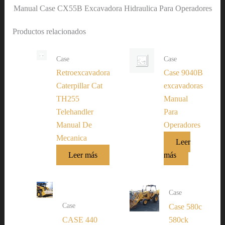
Manual Case CX55B Excavadora Hidraulica Para Operadores
Productos relacionados
Case
Case
Retroexcavadora
Case 9040B
Caterpillar Cat
excavadoras
TH255
Manual
Telehandler
Para
Manual De
Operadores
Mecanica
Leer
Leer más
más
Case
Case
Case 580c
CASE 440
580ck