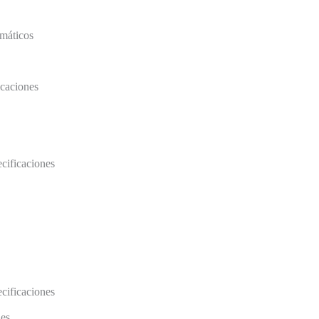
emáticos
caciones
ecificaciones
ecificaciones
nes