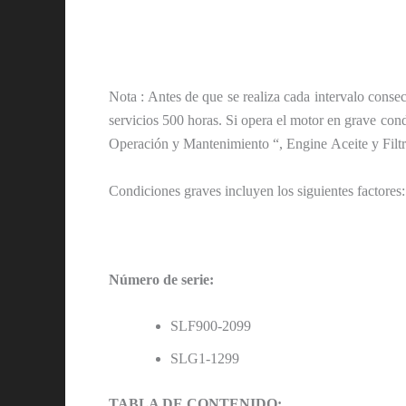
Nota : Antes de que se realiza cada intervalo consec
servicios 500 horas. Si opera el motor en grave condic
Operación y Mantenimiento “, Engine Aceite y Filt
Condiciones graves incluyen los siguientes factores
Número de serie:
SLF900-2099
SLG1-1299
TABLA DE CONTENIDO: