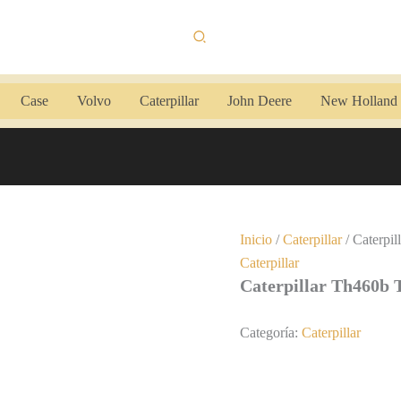
Buscar
Case
Volvo
Caterpillar
John Deere
New Holland
Inicio
/
Caterpillar
/ Caterpi
Caterpillar
Caterpillar Th460b
Categoría:
Caterpillar