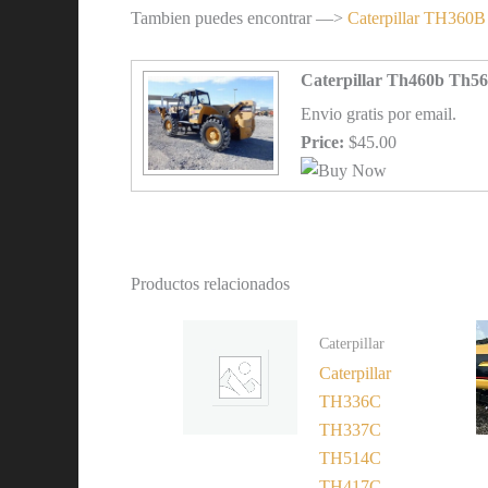
Tambien puedes encontrar —>
Caterpillar TH360
Caterpillar Th460b Th56
Envio gratis por email.
Price:
$45.00
Productos relacionados
Caterpillar
Caterpillar
TH336C
TH337C
TH514C
TH417C