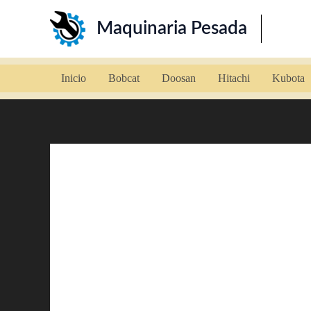
Ir
Maquinaria Pesada
al
contenido
Inicio
Bobcat
Doosan
Hitachi
Kubota