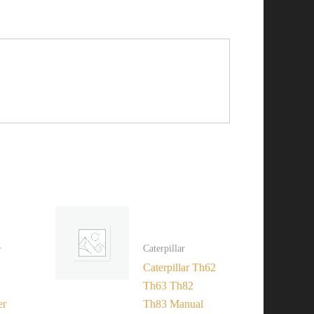
Caterpillar
r
Caterpillar Th62
Th63 Th82
er
Th83 Manual