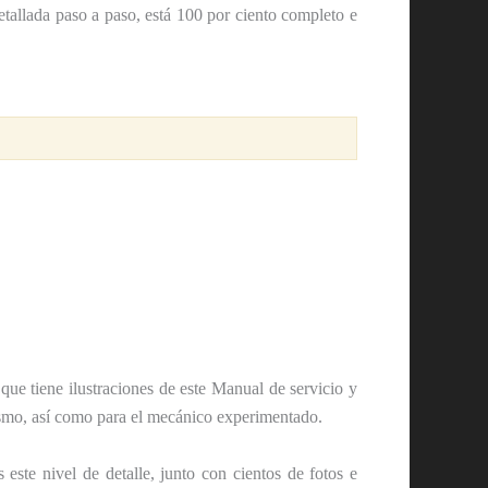
etallada paso a paso, está 100 por ciento completo e
ue tiene ilustraciones de este Manual de servicio y
mismo, así como para el mecánico experimentado.
ste nivel de detalle, junto con cientos de fotos e