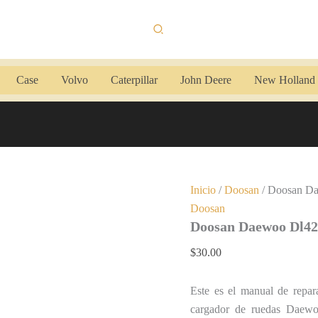
Doosan
Daewoo
Buscar
Dl420
Manual
de
Servicio
Case
Volvo
Caterpillar
John Deere
New Holland
cantidad
Inicio
/
Doosan
/ Doosan Da
Doosan
Doosan Daewoo Dl42
$
30.00
Este es el manual de repar
cargador de ruedas Daewoo