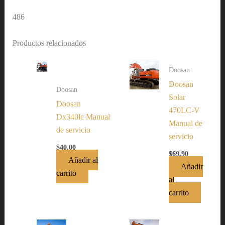
486
Productos relacionados
Doosan
Doosan
Doosan
Solar
Doosan
470LC-V
Dx340lc Manual
Manual de
de servicio
servicio
$
40.00
$
69.90
Añadir al
Añadir
carrito
al
carrito