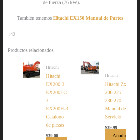
de fuerza (76 kW).
También tenemos
Hitachi EX150 Manual de Partes
142
Productos relacionados
Hitachi
Hitachi
Hitachi
EX200-3
Hitachi Zx
EX200LC-
200 225
3
230 270
EX200H-3
Manual de
Catalogo
Servicio
de piezas
$
39.99
Añadir
$
39.00