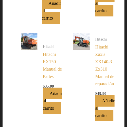
Añadir
al
al
carrito
carrito
Hitachi
Hitachi
Hitachi
Hitachi
Zaxis
EX150
ZX140-3
Manual de
Zx310
Partes
Manual de
reparación
$
35.00
Añadir
$
49.90
al
Añadir
carrito
al
carrito