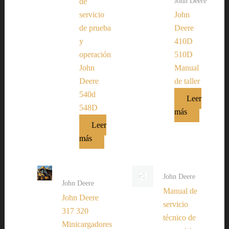
John Deere
de
servicio
John
de prueba
Deere
y
410D
operación
510D
John
Manual
Deere
de taller
540d
Leer
548D
más
Leer
más
John Deere
John Deere
Manual de
John Deere
servicio
317 320
técnico de
Minicargadores