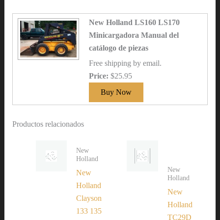
New Holland LS160 LS170
Minicargadora Manual del
catálogo de piezas
Free shipping by email.
Price:
$25.95
Productos relacionados
New
Holland
New
New
Holland
Holland
New
Clayson
Holland
133 135
TC29D