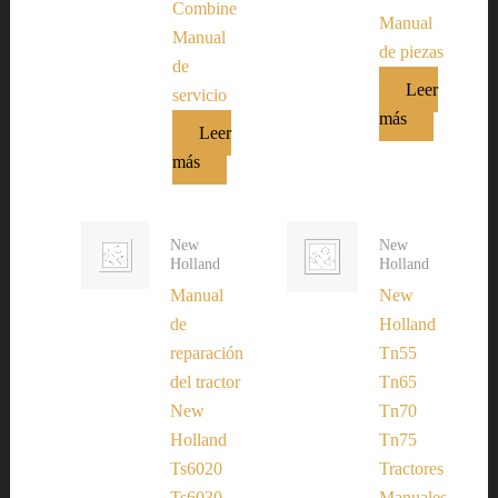
Combine
Manual
Manual
de piezas
de
Leer
servicio
más
Leer
más
New
New
Holland
Holland
Manual
New
de
Holland
reparación
Tn55
del tractor
Tn65
New
Tn70
Holland
Tn75
Ts6020
Tractores
Ts6030
Manuales