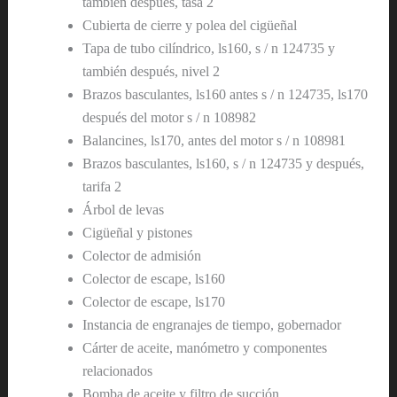
también después, tasa 2
Cubierta de cierre y polea del cigüeñal
Tapa de tubo cilíndrico, ls160, s / n 124735 y
también después, nivel 2
Brazos basculantes, ls160 antes s / n 124735, ls170
después del motor s / n 108982
Balancines, ls170, antes del motor s / n 108981
Brazos basculantes, ls160, s / n 124735 y después,
tarifa 2
Árbol de levas
Cigüeñal y pistones
Colector de admisión
Colector de escape, ls160
Colector de escape, ls170
Instancia de engranajes de tiempo, gobernador
Cárter de aceite, manómetro y componentes
relacionados
Bomba de aceite y filtro de succión