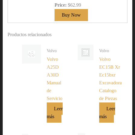
Price:
$62.99
Productos relacionados
Volvo
Volvo
Volvo
Volvo
A25D
EC15B Xr
A30D
Ec15bxr
Manual
Excavadora
de
Catalogo
Servicio
de Piezas
Leer
Leer
más
más