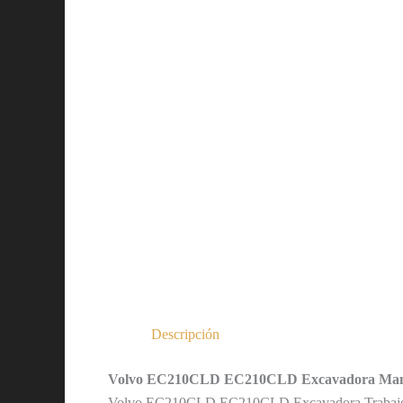
Descripción
Volvo EC210CLD EC210CLD Excavadora Manua
Volvo EC210CLD EC210CLD Excavadora Trabajos c