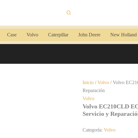
Buscar
Case
Volvo
Caterpillar
John Deere
New Holland
Inicio
/
Volvo
/ Volvo EC21
Reparación
Volvo
Volvo EC210CLD EC
Servicio y Reparaci
Categoría:
Volvo