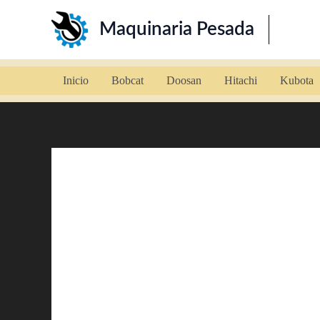
Ir
Maquinaria Pesada
al
contenido
Inicio
Bobcat
Doosan
Hitachi
Kubota