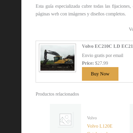
Esta guía especializada cubre todas las fijacione
páginas web con imágenes y diseños completos.
V
Volvo EC210C LD EC210
Envio gratis por email
Price:
$27.99
Productos relacionados
Volvo
Volvo L120E