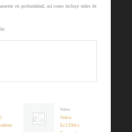
adamente en profundidad, así como incluye miles de
ón
Volvo
0
Volvo
vadora
Ec135bLc