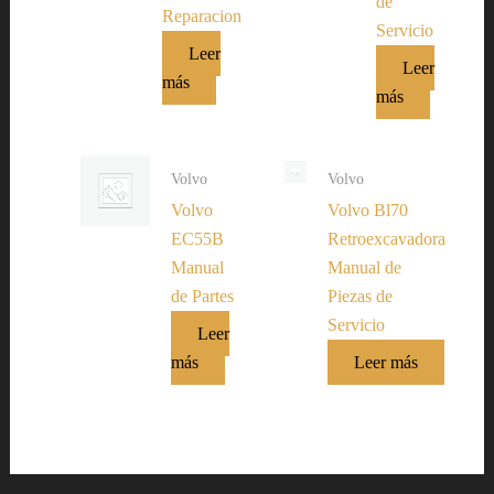
de
Reparacion
Servicio
Leer
Leer
más
más
Volvo
Volvo
Volvo
Volvo Bl70
EC55B
Retroexcavadora
Manual
Manual de
de Partes
Piezas de
Servicio
Leer
más
Leer más