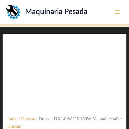
Doosan
Ir
DX140W
Maquinaria Pesada
al
DX160W
contenido
Manual
de
taller
cantidad
Inicio
/
Doosan
/ Doosan DX140W DX160W Manual de taller
Doosan