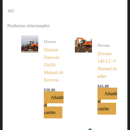
365
Productos relacionados
Doosan
Doosan
Doosan
Doosan
Daewoo
140 LC-V
Dl420
Manual de
Manual de
taller
Servicio
$
45.00
$
30.00
Añadir
Añadir
al
al
carrito
carrito